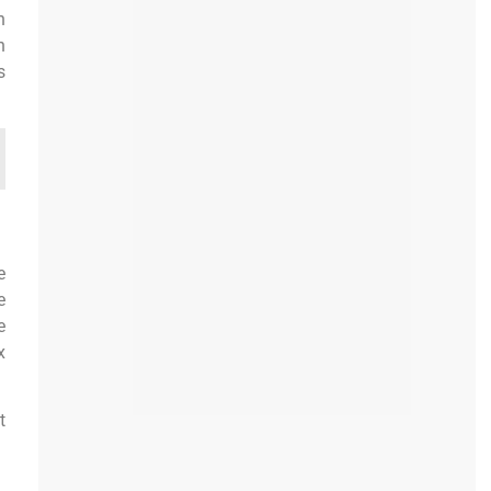
n
n
s
e
e
e
x
t