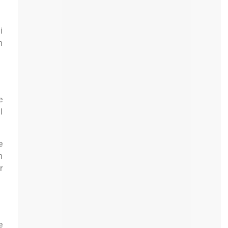
i
n
e
l
e
n
r
e