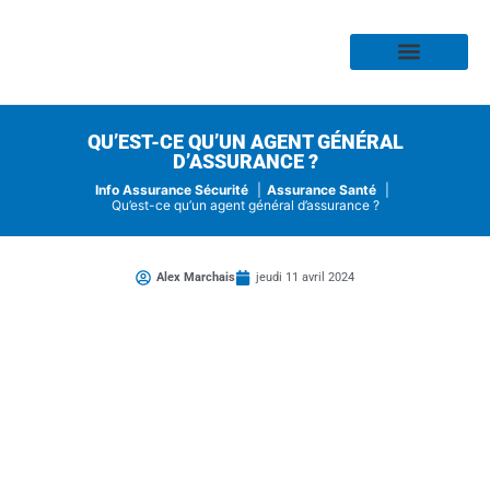
Assurance Habitation
Assurance Auto
Assurance Moto
Assurance Profess
Assurance Risque
Assurance Santé
QU’EST-CE QU’UN AGENT GÉNÉRAL
D’ASSURANCE ?
Info Assurance Sécurité
Assurance Santé
Qu’est-ce qu’un agent général d’assurance ?
Alex Marchais
jeudi 11 avril 2024