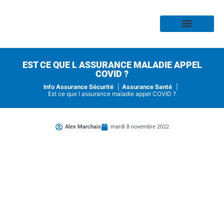
Assurance Habitation
Assurance Auto
Assurance Moto
Assurance Profess
Assurance Risque
Assurance Santé
EST CE QUE L ASSURANCE MALADIE APPEL
COVID ?
Info Assurance Sécurité
Assurance Santé
Est ce que l assurance maladie appel COVID ?
Alex Marchais
mardi 8 novembre 2022