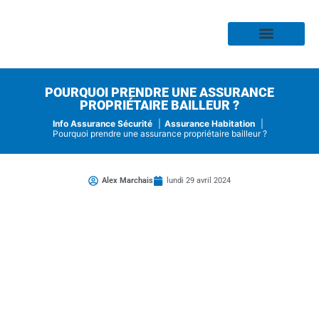
Assurance Habitation
Assurance Auto
Assurance Moto
Assurance Profess
Assurance Risque
Assurance Santé
POURQUOI PRENDRE UNE ASSURANCE
PROPRIÉTAIRE BAILLEUR ?
Info Assurance Sécurité
Assurance Habitation
Pourquoi prendre une assurance propriétaire bailleur ?
Alex Marchais
lundi 29 avril 2024