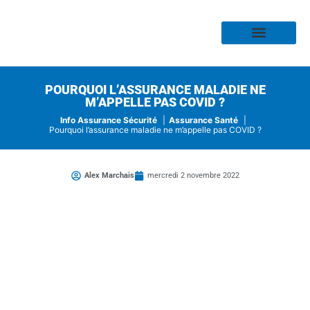
Assurance Habitation
Assurance Auto
Assurance Moto
Assurance Profess
Assurance Risque
Assurance Santé
POURQUOI L’ASSURANCE MALADIE NE
M’APPELLE PAS COVID ?
Info Assurance Sécurité
Assurance Santé
Pourquoi l’assurance maladie ne m’appelle pas COVID ?
Alex Marchais
mercredi 2 novembre 2022