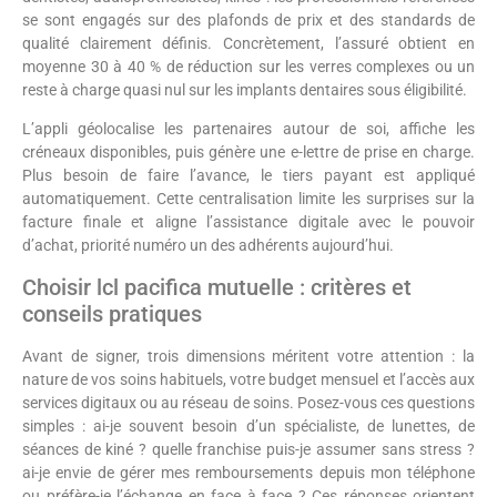
se sont engagés sur des plafonds de prix et des standards de
qualité clairement définis. Concrètement, l’assuré obtient en
moyenne 30 à 40 % de réduction sur les verres complexes ou un
reste à charge quasi nul sur les implants dentaires sous éligibilité.
L’appli géolocalise les partenaires autour de soi, affiche les
créneaux disponibles, puis génère une e-lettre de prise en charge.
Plus besoin de faire l’avance, le tiers payant est appliqué
automatiquement. Cette centralisation limite les surprises sur la
facture finale et aligne l’assistance digitale avec le pouvoir
d’achat, priorité numéro un des adhérents aujourd’hui.
Choisir lcl pacifica mutuelle : critères et
conseils pratiques
Avant de signer, trois dimensions méritent votre attention : la
nature de vos soins habituels, votre budget mensuel et l’accès aux
services digitaux ou au réseau de soins. Posez-vous ces questions
simples : ai-je souvent besoin d’un spécialiste, de lunettes, de
séances de kiné ? quelle franchise puis-je assumer sans stress ?
ai-je envie de gérer mes remboursements depuis mon téléphone
ou préfère-je l’échange en face à face ? Ces réponses orientent