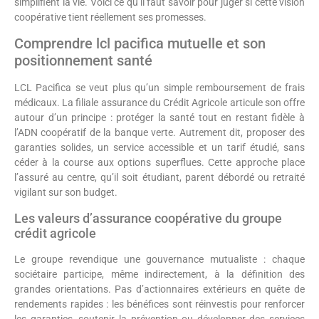
simplifient la vie. Voici ce qu’il faut savoir pour juger si cette vision
coopérative tient réellement ses promesses.
Comprendre lcl pacifica mutuelle et son
positionnement santé
LCL Pacifica se veut plus qu’un simple remboursement de frais
médicaux. La filiale assurance du Crédit Agricole articule son offre
autour d’un principe : protéger la santé tout en restant fidèle à
l’ADN coopératif de la banque verte. Autrement dit, proposer des
garanties solides, un service accessible et un tarif étudié, sans
céder à la course aux options superflues. Cette approche place
l’assuré au centre, qu’il soit étudiant, parent débordé ou retraité
vigilant sur son budget.
Les valeurs d’assurance coopérative du groupe
crédit agricole
Le groupe revendique une gouvernance mutualiste : chaque
sociétaire participe, même indirectement, à la définition des
grandes orientations. Pas d’actionnaires extérieurs en quête de
rendements rapides : les bénéfices sont réinvestis pour renforcer
les garanties, soutenir la prévention ou développer des services