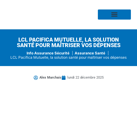
Assurance Habitation
Assurance Auto
Assurance Moto
Assurance Profess
Assurance Risque
Assurance Santé
LCL PACIFICA MUTUELLE, LA SOLUTION
SANTÉ POUR MAÎTRISER VOS DÉPENSES
Info Assurance Sécurité
Assurance Santé
LCL Pacifica Mutuelle, la solution santé pour maîtriser vos dépenses
Alex Marchais
lundi 22 décembre 2025