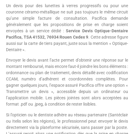
Un devis pour des lunettes à verres progressifs ou pour une
couronne céramo-métallique ne suit pas toujours le même circuit
qu’une simple facture de consultation. Pacifica demande
généralement que les propositions de prise en charge soient
envoyées à un service dédié :
Service Devis Optique-Dentaire
Pacifica, TSA 41532, 76934 Rouen Cedex 9
. Cette adresse figure
aussi sur la carte de tiers payant, juste sous la mention « Optique-
Dentaire ».
Envoyer le devis avant l’acte permet d’obtenir une réponse sur le
montant remboursé, mais encore faut-il joindre les bons éléments :
ordonnance ou plan de traitement, devis détaillé avec codification
CCAM, numéro d’adhérent et coordonnées complètes. Pour
gagner quelques jours, l’espace assuré Pacifica offre une option «
Transmettre un devis », accessible depuis un ordinateur ou
l’application mobile. Les pièces jointes sont alors acceptées au
format .pdf ou .jpeg, à condition de rester lisibles.
Si l’opticien ou le dentiste adhère au réseau partenaire (Santéclair
ou Itelis selon les régions), le professionnel peut envoyer le devis
directement via la plateforme sécurisée, sans passer par la poste.
L’assuré reçoit alors une notification dès que la prise en charge