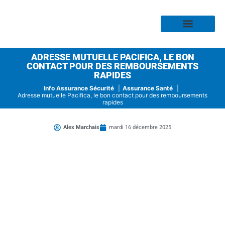
Assurance Habitation
Assurance Auto
Assurance Moto
Assurance Profess
Assurance Risque
Assurance Santé
ADRESSE MUTUELLE PACIFICA, LE BON
CONTACT POUR DES REMBOURSEMENTS
RAPIDES
Info Assurance Sécurité
Assurance Santé
Adresse mutuelle Pacifica, le bon contact pour des remboursements
rapides
Alex Marchais
mardi 16 décembre 2025