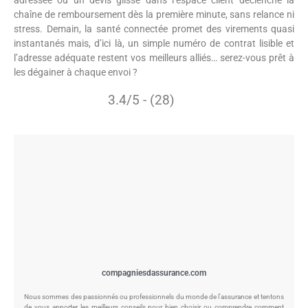
adressée ou un devis glissé dans l’espace client déclenche la
chaîne de remboursement dès la première minute, sans relance ni
stress. Demain, la santé connectée promet des virements quasi
instantanés mais, d’ici là, un simple numéro de contrat lisible et
l’adresse adéquate restent vos meilleurs alliés… serez-vous prêt à
les dégainer à chaque envoi ?
3.4/5 - (28)
compagniesdassurance.com
Nous sommes des passionnés ou professionnels du monde de l'assurance et tentons
de vous apporter les meilleurs conseils pour bien choisir ou comprendre comment