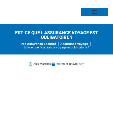
Assurance Habitation
Assurance Auto
Assurance Moto
Assurance Profess
Assurance Risque
Assurance Santé
EST-CE QUE L’ASSURANCE VOYAGE EST
OBLIGATOIRE ?
Info Assurance Sécurité
Assurance Voyage
Est-ce que l’assurance voyage est obligatoire ?
Alex Marchais
mercredi 10 avril 2024