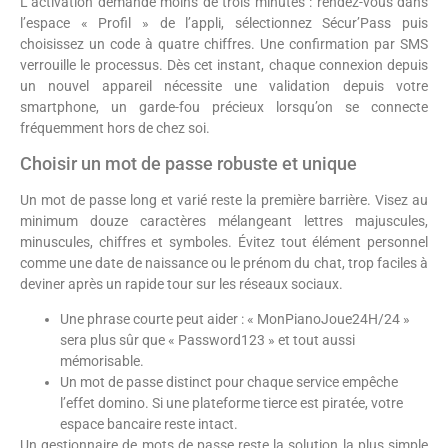
L’activation demande moins de trois minutes : rendez-vous dans
l’espace « Profil » de l’appli, sélectionnez Sécur’Pass puis
choisissez un code à quatre chiffres. Une confirmation par SMS
verrouille le processus. Dès cet instant, chaque connexion depuis
un nouvel appareil nécessite une validation depuis votre
smartphone, un garde-fou précieux lorsqu’on se connecte
fréquemment hors de chez soi.
Choisir un mot de passe robuste et unique
Un mot de passe long et varié reste la première barrière. Visez au
minimum douze caractères mélangeant lettres majuscules,
minuscules, chiffres et symboles. Évitez tout élément personnel
comme une date de naissance ou le prénom du chat, trop faciles à
deviner après un rapide tour sur les réseaux sociaux.
Une phrase courte peut aider : « MonPianoJoue24H/24 »
sera plus sûr que « Password123 » et tout aussi
mémorisable.
Un mot de passe distinct pour chaque service empêche
l’effet domino. Si une plateforme tierce est piratée, votre
espace bancaire reste intact.
Un gestionnaire de mots de passe reste la solution la plus simple