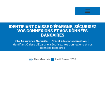
Assurance Habitation
Assurance Auto
Assurance Moto
Assurance Profess
Assurance Risque
Assurance Santé
IDENTIFIANT CAISSE D’ÉPARGNE, SÉCURISEZ
VOS CONNEXIONS ET VOS DONNÉES
BANCAIRES
Info Assurance Sécurité
Crédit à la consommation
Identifiant Caisse d’Épargne, sécurisez vos connexions et vos
données bancaires
Alex Marchais
lundi 2 mars 2026