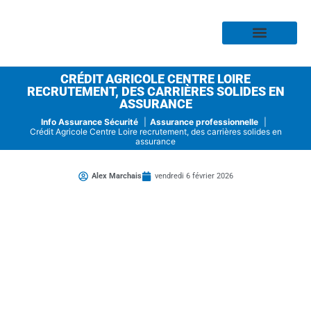
Assurance Habitation
Assurance Auto
Assurance Moto
Assurance Profess
Assurance Risque
Assurance Santé
CRÉDIT AGRICOLE CENTRE LOIRE
RECRUTEMENT, DES CARRIÈRES SOLIDES EN
ASSURANCE
Info Assurance Sécurité
Assurance professionnelle
Crédit Agricole Centre Loire recrutement, des carrières solides en
assurance
Alex Marchais
vendredi 6 février 2026