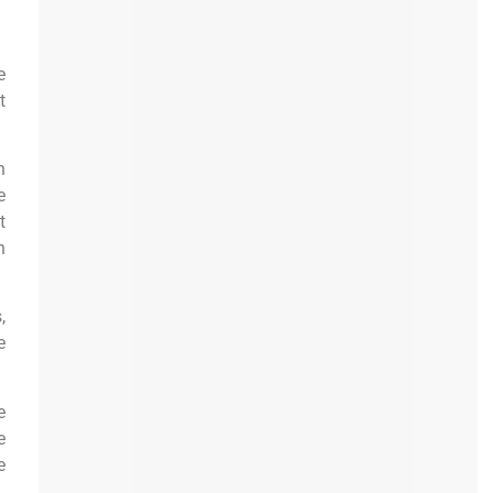
e
t
n
e
t
n
,
e
e
e
e