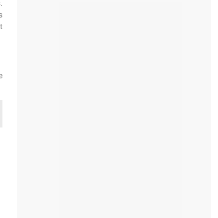
.
s
t
e