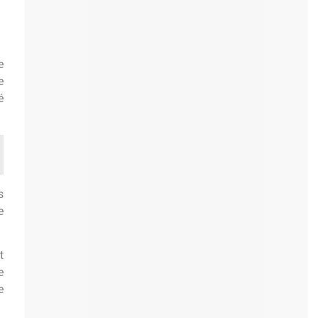
e
e
é
s
e
t
e
e