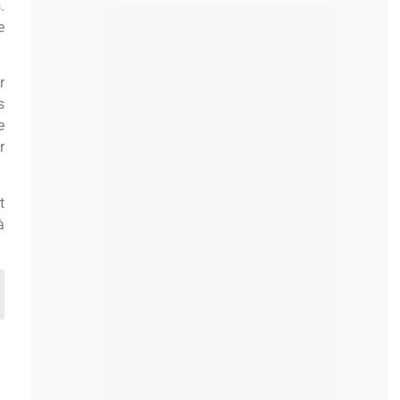
.
e
r
s
e
r
t
à