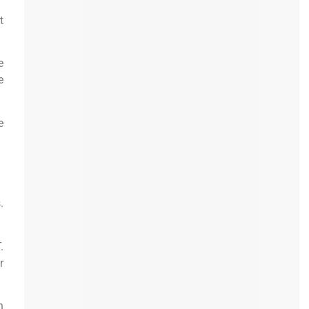
t
e
e
e
.
.
r
n