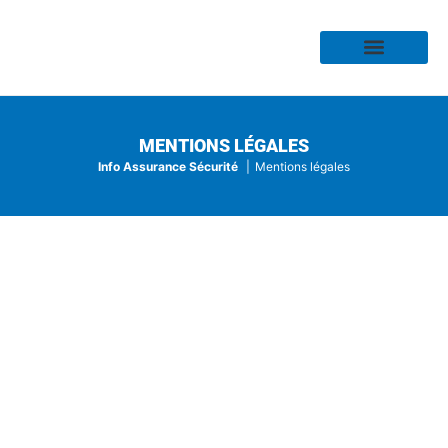
Assurance Habitation
Assurance Auto
Assurance Moto
Assurance Profess
Assurance Risque
Assurance Santé
MENTIONS LÉGALES
Info Assurance Sécurité
Mentions légales